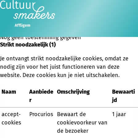
Beheer je cookies
Cookie-toestemming aanpassen
Ope
Zoeken
men
Nog geen toestemming gegeven
Strikt noodzakelijk (1)
Je ontvangt strikt noodzakelijke cookies, omdat ze
nodig zijn voor het juist functioneren van deze
website. Deze cookies kun je niet uitschakelen.
Naam
Aanbiede
Omschrijving
Bewaarti
r
jd
accept-
Procurios
Bewaart de
1 jaar
cookies
cookievoorkeur van
de bezoeker